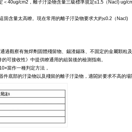
＜40ug/cm2，離子汙染物含量三級標準規定≤1.5（Nacl) ug/c
含量太高瞭。現在常用的離子汙染物要求大約≤0.2（Nacl)
通過觀察有無焊劑固體殘留物、錫渣錫珠、不固定的金屬顆粒
子組件的可接收性》中提供瞭通用的組裝後的檢測指南。
到10×當作一種判定方法，
器件底部的汙染物以及殘留的離子汙染物，適閤於要求不高的場