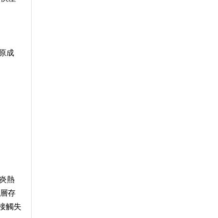
原成
炎熱
鎳層存
接觸失