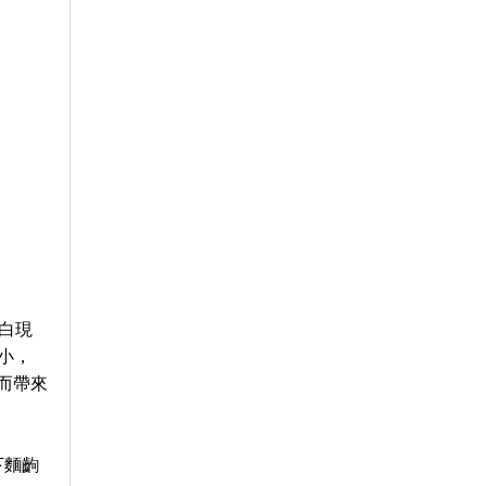
白現
小，
而帶來
下麵齣