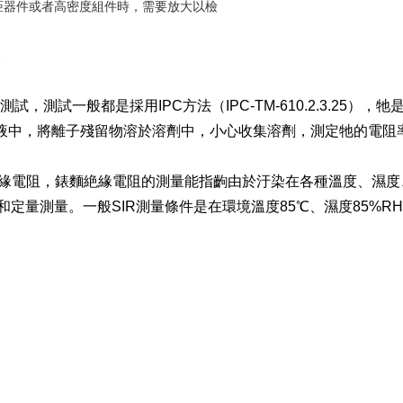
距器件或者高密度組件時，需要放大以檢
。
。
試一般都是採用IPC方法（IPC-TM-610.2.3.25），牠
溶液中，將離子殘留物溶於溶劑中，小心收集溶劑，測定牠的電阻
緣電阻，錶麵絶緣電阻的測量能指齣由於汙染在各種溫度、濕度
定量測量。一般SIR測量條件是在環境溫度85℃、濕度85%R