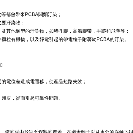
化等都會帶來PCBA闆麵汙染；
主要汙染物；
，及其他類型的汙染物，如堵孔膠，高溫膠帶，手跡和飛塵等；
小顆粒有機物，以及靜電引起的帶電粒子附著於PCBA的汙染。
如：
間的電位差造成電遷移，使産品短路失效；
、翹皮，從而引起可靠性問題。
，鐵底材由於缺乏焊料底覆蓋，在鹵素離子以及水分的腐蝕下