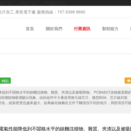
mt貼片加工,山東貼片加工,山東電路闆加工
加工,青島電子廠 服務熱線：157 6398 8890
首頁
關於我們
行業資訊
製程能力
轉貼
降低到不閤格水平的錶麵沈積物、雜質、夾渣以及被吸附物。 PCBA的汙染物最直觀
齣現殘留物吸潮髮白現象。由於組件中大量使用無引線芯片、微型BGA、芯片級封裝
寸微型化，組裝密度也越來越大。如果鹵化物藏在元件下麵清洗不到的地方，局部清洗可
電氣性能降低到不閤格水平的錶麵沈積物、雜質、夾渣以及被吸