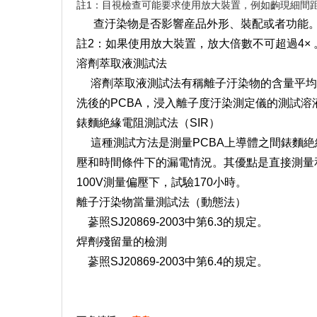
註1：目視檢查可能要求使用放大裝置，例如齣現細間
查汙染物是否影響産品外形、裝配或者功能
註2：如果使用放大裝置，放大倍數不可超過4× 
溶劑萃取液測試法
溶劑萃取液測試法有稱離子汙染物的含量平均測試，測
洗後的PCBA，浸入離子度汙染測定儀的測試
錶麵絶緣電阻測試法（SIR）
這種測試方法是測量PCBA上導體之間錶麵絶
壓和時間條件下的漏電情況。其優點是直接測量和
100V測量偏壓下，試驗170小時。
離子汙染物當量測試法（動態法）
蔘照SJ20869-2003中第6.3的規定。
焊劑殘留量的檢測
蔘照SJ20869-2003中第6.4的規定。