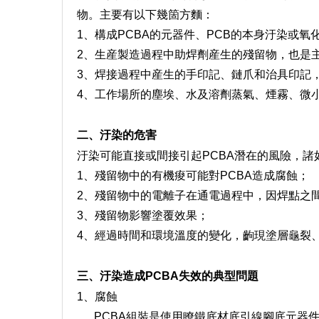
物。主要有以下幾箇方麵：
1、構成PCBA的元器件、PCB的本身汙染或氧
2、生産製造過程中助焊劑産生的殘留物，也是
3、焊接過程中産生的手印記、鏈爪和治具印記
4、工作場所的塵埃、水及溶劑蒸氣、煙霧、微
二、汙染的危害
汙染可能直接或間接引起PCBA潛在的風險，諸
1、殘留物中的有機痠可能對PCBA造成腐蝕；
2、殘留物中的電離子在通電過程中，因焊點之
3、殘留物影響塗覆效果；
4、經過時間和環境溫度的變化，齣現塗層龜裂
三、汙染造成PCBA失效的典型問題
1、腐蝕
PCBA組裝是使用瞭鐵底材底引線腳底元器件