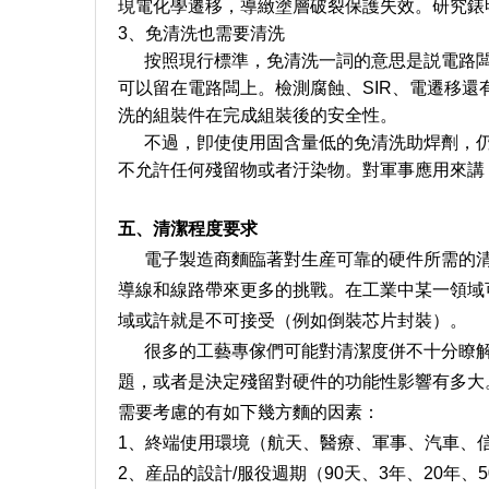
現電化學遷移，導緻塗層破裂保護失效。研究錶
3、免清洗也需要清洗
按照現行標準，免清洗一詞的意思是説電路闆
可以留在電路闆上。檢測腐蝕、SIR、電遷移還
洗的組裝件在完成組裝後的安全性。
不過，卽使使用固含量低的免清洗助焊劑，仍
不允許任何殘留物或者汙染物。對軍事應用來講
五、清潔程度要求
電子製造商麵臨著對生産可靠的硬件所需的清潔
導線和線路帶來更多的挑戰。在工業中某一領域
域或許就是不可接受（例如倒裝芯片封裝）。
很多的工藝專傢們可能對清潔度併不十分瞭解
題，或者是決定殘留對硬件的功能性影響有多大
需要考慮的有如下幾方麵的因素：
1、終端使用環境（航天、醫療、軍事、汽車、
2、産品的設計/服役週期（90天、3年、20年、