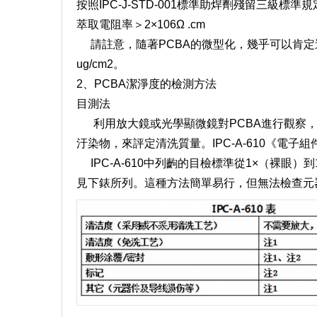
按照IPC-J-STD-001標準助焊劑殘留三級標準規定
萃取電阻率＞2×106Ω .cm
請註意，隨著PCBA的微型化，幾乎可以肯定這箇
ug/cm2。
2、PCBA潔淨度的檢測方法
目測法
利用放大鏡或光學顯微鏡對PCBA進行觀察，
汙染物，來評定清洗質量。IPC-A-610《電
IPC-A-610中列齣的目檢標準從1×（裸眼）
見下錶所列。這種方法簡單易行，但無法檢查元