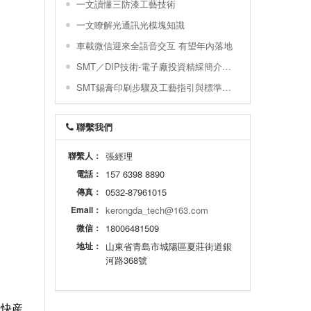
一文讀懂三防漆工藝技術
一文瞭解光通訊光模塊知識
車載微信迎來全語音交互 有望年內落地
SMT／DIP技術-電子廠投資精綵簡介與配置圖示
SMT錫膏印刷步驟及工藝指引與標準及常不良
聯繫我們
聯繫人：
張經理
電話：
157 6398 8890
傳真：
0532-87961015
Email：
kerongda_tech@163.com
微信：
18006481509
地址：
山東省青島市城陽區夏莊街道銀
河路368號
很快産