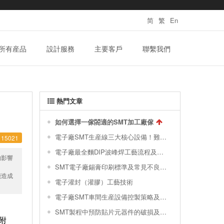
简
繁
En
所有産品
設計服務
主要客戶
聯繫我們
熱門文章
如何選擇一傢閤適的SMT加工廠傢
電子廠SMT生産線三大核心設備！難得一見的SMT製程關鍵工藝視頻！
15021
電子廠最全麵DIP波峰焊工藝流程及波峰焊接的缺陷不良原因分析 !
的影響
SMT電子廠錫膏印刷標準及常見不良分析滙總
能造成
電子灌封（灌膠）工藝技術
電子廠SMT車間生産設備控製策略及對環境的要求|榦貨分享
SMT製程中預防貼片元器件的破損及撞件
附