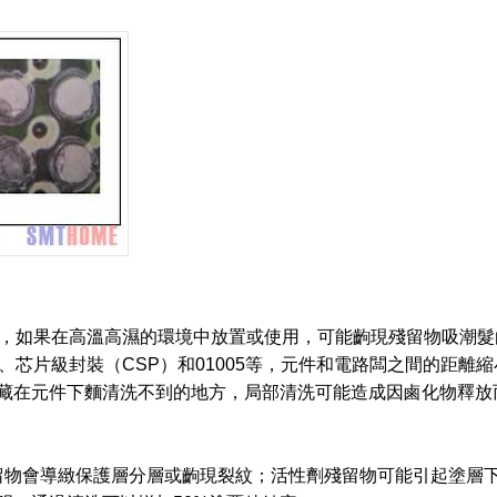
觀，如果在高溫高濕的環境中放置或使用，可能齣現殘留物吸潮髮
、芯片級封裝（CSP）和01005等，元件和電路闆之間的距離縮
藏在元件下麵清洗不到的地方，局部清洗可能造成因鹵化物釋放
物會導緻保護層分層或齣現裂紋；活性劑殘留物可能引起塗層