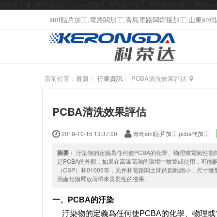
青島電子廠,SMT貼片加工,pcba代加工,青島貼片加工,青島電路闆加工,青島s
smt貼片加工,電路闆加工,青島電路闆焊接加工,山東smt貼片
當前位置：
首頁
行業資訊
PCBA清洗效果評估
PCBA清洗效果評估
2019-10-15 13:37:00
青島smt貼片加工,pcba代加工
摘要
： 汙染物的定義爲任何使PCBA的化學、物理或電氣性能
是PCBA的外觀，如果在高溫高濕的環境中放置或使用，可能
（CSP）和01005等，元件和電路闆之間的距離縮小，尺
因鹵化物釋放而帶來災難性的後果。
一、PCBA的汙染
汙染物的定義爲任何使PCBA的化學、物理或