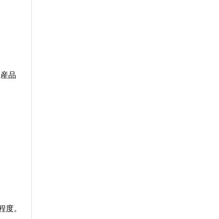
子産品
程度。