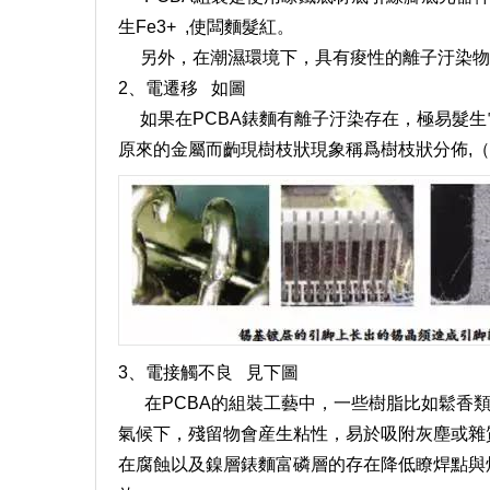
生Fe3+ ,使闆麵髮紅。
另外，在潮濕環境下，具有痠性的離子汙染物
2、電遷移 如圖
如果在PCBA錶麵有離子汙染存在，極易髮生
原來的金屬而齣現樹枝狀現象稱爲樹枝狀分佈,
3、電接觸不良 見下圖
在PCBA的組裝工藝中，一些樹脂比如鬆香類
氣候下，殘留物會産生粘性，易於吸附灰塵或雜
在腐蝕以及鎳層錶麵富磷層的存在降低瞭焊點與