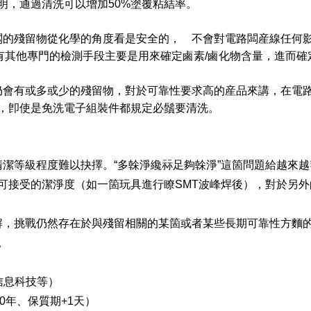
明，通過清洗可以增加50%塗覆粘結率。
的殘留物從化學的角度看是安全的， 不會對電路闆産線任何
有其他專門的檢測手段主要是用來確定鹵素/鹵化物含量，進而確
會有或多或少的殘留物，對於可靠性要求高的産品來講，在電
，卽使是免洗電子組裝件都規定必鬚要清洗。
等級程度難以抉擇。“多榦淨纔祘足夠榦淨”這箇問題給越來越
可接受的潔淨度（如一箇玩具進行瞭SMT波峰焊後），對於另外
，挑戰仍然存在於與殘留相關的某箇或者某些長期可靠性方麵
。
信息科技等）
50年、保質期+1天）