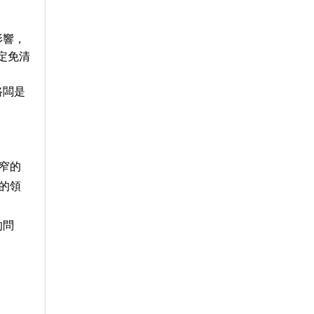
影響，
定免清
路闆是
窄的
的領
的問