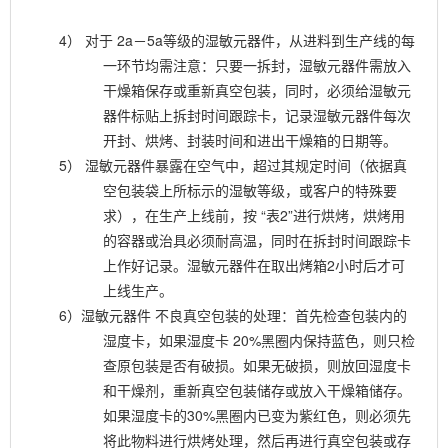
4）
对于
2a－5a等级的湿敏元器件，从进料到生产线的每
一环节均需注意：只要一拆封，湿敏元器件需放入
干燥箱保存或重新真空包装，同时，必须给湿敏元
器件标贴上拆封时间跟踪卡，记录湿敏元器件每次
开封、烘烤、封装时间和进出干燥箱的日期等。
5）
湿敏元器件暴露在空气中，超过其规定时间（依据真
空包装袋上所标示的湿敏等级，或客户的特殊要
求），在生产上线前，按
“表2”进行烘烤，烘烤用
的容器或治具必须耐高温，同时在拆封时间跟踪卡
上作好记录。湿敏元器件在取出烤箱2小时后才可
上线生产。
6）湿敏元器件
不良真空包装的处理：首先检查包装内的
湿度卡，如果湿度卡
20%黑圈内保持蓝色，则只检
查原包装是否有破损。如果无破损，则放回湿度卡
和干燥剂，重新真空包装储存或放入干燥箱储存。
如果湿度卡的30%黑圈内已变为紫红色，则必须先
将此物料进行烘烤处理，然后再进行真空包装或存