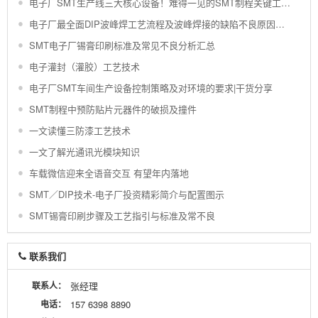
电子厂SMT生产线三大核心设备！难得一见的SMT制程关键工艺视频！
电子厂最全面DIP波峰焊工艺流程及波峰焊接的缺陷不良原因分析 !
SMT电子厂锡膏印刷标准及常见不良分析汇总
电子灌封（灌胶）工艺技术
电子厂SMT车间生产设备控制策略及对环境的要求|干货分享
SMT制程中预防贴片元器件的破损及撞件
一文读懂三防漆工艺技术
一文了解光通讯光模块知识
车载微信迎来全语音交互 有望年内落地
SMT／DIP技术-电子厂投资精彩简介与配置图示
SMT锡膏印刷步骤及工艺指引与标准及常不良
联系我们
联系人：
张经理
电话：
157 6398 8890