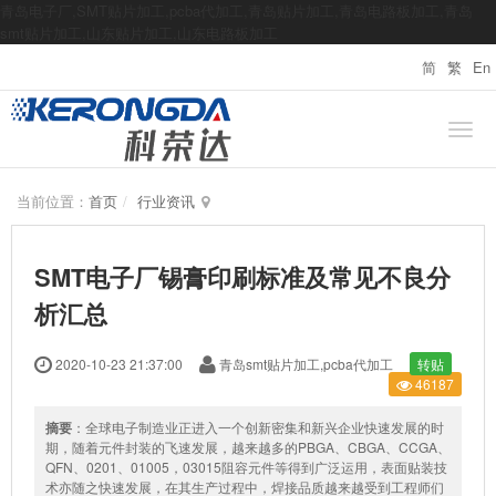
青岛电子厂,SMT贴片加工,pcba代加工,青岛贴片加工,青岛电路板加工,青岛
smt贴片加工,山东贴片加工,山东电路板加工
简
繁
En
当前位置：
首页
行业资讯
SMT电子厂锡膏印刷标准及常见不良分
析汇总
2020-10-23 21:37:00
青岛smt贴片加工,pcba代加工
转贴
46187
摘要
：全球电子制造业正进入一个创新密集和新兴企业快速发展的时
期，随着元件封装的飞速发展，越来越多的PBGA、CBGA、CCGA、
QFN、0201、01005，03015阻容元件等得到广泛运用，表面贴装技
术亦随之快速发展，在其生产过程中，焊接品质越来越受到工程师们