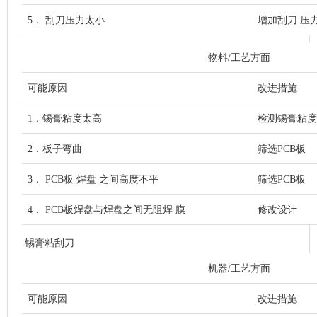
5． 刮刀压力太小
增加刮刀 压
物料/工艺方面
可能原因
改进措施
1．锡膏粘度太高
检测锡膏粘度
2．板子弯曲
筛选PCB板
3． PCB板 焊盘 之间高度不平
筛选PCB板
4． PCB板焊盘与焊盘之间无阻焊 膜
修改设计
锡膏粘刮刀
机器/工艺方面
可能原因
改进措施