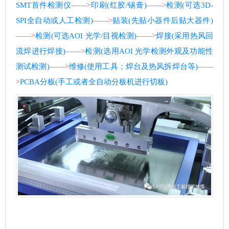
SMT首件检测仪
——>
印刷(红胶/锡膏)
——>
检测(可选3D-
SPI全自动或人工检测)
——>
贴装(先贴小器件后贴大器件)
——>
检测(可选AOI 光学/目视检测)
——>
焊接(采用热风回
流焊进行焊接)
——>
检测(选用AOI 光学检测外观及功能性
测试检测)
——>
维修(使用工具；焊台及热风拆焊台等)
——
>
PCBA分板(手工或者全自动分板机进行切板)