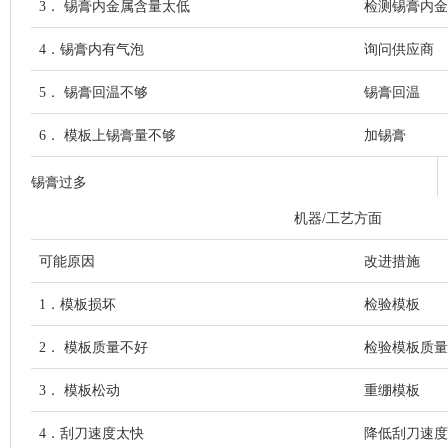
3． 锡膏内金属含量太低
检测锡膏内金
4．锡膏内有气泡
询问供应商
5． 锡膏回温不够
锡膏回温
6． 模板上锡膏量不够
加锡膏
锡膏过多
机器/工艺方面
可能原因
改进措施
1．模板损坏
检验模板
2． 模板质量不好
检验模板质量
3． 模板松动
重绷模板
4．刮刀速度太快
降低刮刀速度