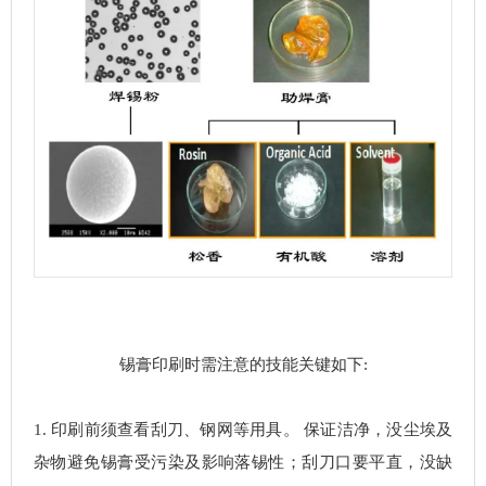
锡膏印刷时需注意的技能关键如下:
1. 印刷前须查看刮刀、钢网等用具。 保证洁净，没尘埃及
杂物避免锡膏受污染及影响落锡性；刮刀口要平直，没缺