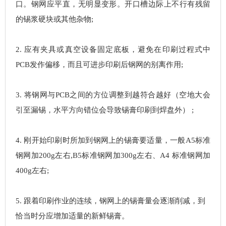
口。钢网应平直，无明显变形。开口槽边际上不行有残留
的锡浆硬块或其他杂物;
2. 应有夹具或真空设备固定底板，避免在印刷过程式中
PCB发作偏移，而且可进步印刷后钢网的别离作用;
3. 将钢网与PCB之间的方位调整到越符合越好（空地大会
引至漏锡，水平方向错位会导致锡膏印刷到焊盘外） ;
4. 刚开始印刷时所加到钢网上的锡膏要适量，一般A5标准
钢网加200g左右,B5标准钢网加300g左右、A4 标准钢网加
400g左右;
5. 跟着印刷作业的连续，钢网上的锡膏量会逐渐削减，到
恰当时分应增加适量的新鲜锡膏。