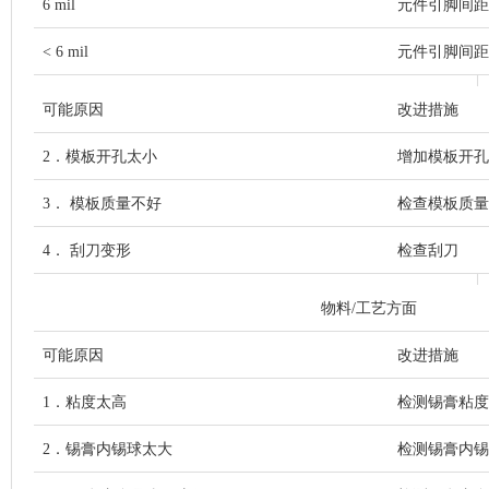
6 mil
元件引脚间距 20
< 6 mil
元件引脚间距 < 
可能原因
改进措施
2．模板开孔太小
增加模板开孔
3． 模板质量不好
检查模板质量
4． 刮刀变形
检查刮刀
物料/工艺方面
可能原因
改进措施
1．粘度太高
检测锡膏粘度
2．锡膏内锡球太大
检测锡膏内锡