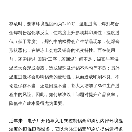
存放时，要求环境温度约为2-10℃，温度过高，焊剂与合
金焊料粉起化学反应，使粘度上升影响其印刷性；温度过
低（低于零度），焊剂中的松香会产生结晶现象，使焊膏
形状恶化，在解冻上会危及
锡膏
的流变特性。而在使用
前，还需经过"回温"工序，若回温时间不足，锡膏与室温
温差大会形成凝露，造成锡珠及焊锡不均匀等不良；另外
温度过低将会影响锡膏的流动性，从而造成印刷不良。不
论是保存不当，还是回温不当，都大大增加了SMT生产过
程中的风险。因此，如何解决以上问题对提升产品良率，
降低生产成本显得尤为重要。
近年来，电子厂开始导入用来控制锡膏印刷机内部环境温
湿度的恒温恒湿设备，它以为SMT锡膏印刷机提供运行条