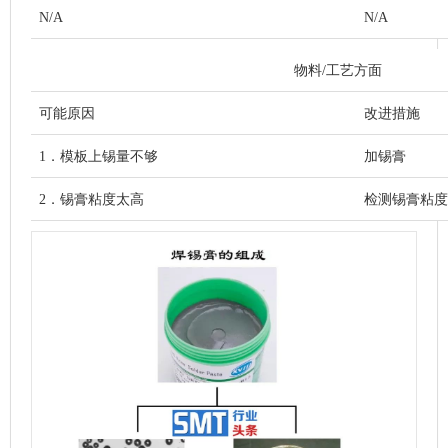
N/A
N/A
物料/工艺方面
可能原因
改进措施
1．模板上锡量不够
加锡膏
2．锡膏粘度太高
检测锡膏粘度