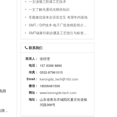
一文读懂三防漆工艺技术
一文了解光通讯光模块知识
车载微信迎来全语音交互 有望年内落地
SMT／DIP技术-电子厂投资精彩简介与配置图示
SMT锡膏印刷步骤及工艺指引与标准及常不良
联系我们
联系人：
张经理
电话：
157 6398 8890
传真：
0532-87961015
Email：
kerongda_tech@163.com
微信：
18006481509
电路
网址：
www.kerongda-tech.com
地址：
山东省青岛市城阳区夏庄街道银
河路368号
短路，