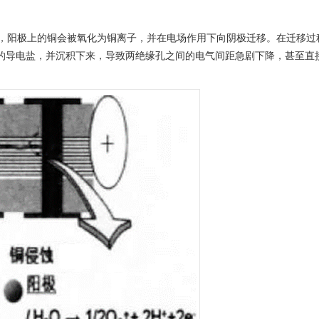
，阳极上的铜会被氧化为铜离子，并在电场作用下向阴极迁移。在迁移过
水的导电盐，并沉积下来，导致两绝缘孔之间的电气间距急剧下降，甚至直