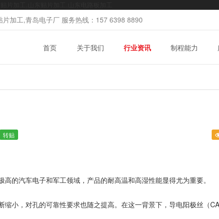
mt贴片加工,山东贴片加工,山东电路板加工
加工,青岛电子厂 服务热线：157 6398 8890
首页
关于我们
行业资讯
制程能力
转贴
极高的汽车电子和军工领域，产品的耐高温和高湿性能显得尤为重要。
断缩小，对孔的可靠性要求也随之提高。
在这一背景下，导电阳极丝（CA