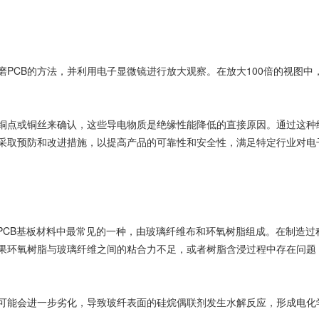
磨PCB的方法，并利用电子显微镜进行放大观察。在放大100倍的视图中
的铜点或铜丝来确认，这些导电物质是绝缘性能降低的直接原因。通过这种
并采取预防和改进措施，以提高产品的可靠性和安全性，满足特定行业对电
是PCB基板材料中最常见的一种，由玻璃纤维布和环氧树脂组成。在制造过
果环氧树脂与玻璃纤维之间的粘合力不足，或者树脂
含浸
过程中存在问题
可能会进一步劣化，导致玻纤表面的硅烷偶联剂发生
水解反应
，形成电化