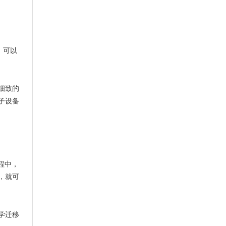
，可以
细致的
子设备
程中，
，就可
学迁移