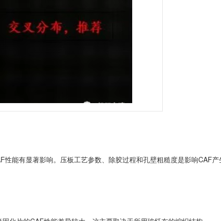
AF性能有显著影响。压板工艺参数、除胶过程和孔壁粗糙度是影响CAF产
不同半固化片的CAF性能差异较大，这主要取决于所用玻纤布的编织结构。