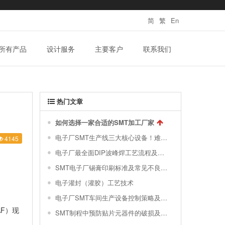
简
繁
En
所有产品
设计服务
主要客户
联系我们
热门文章
如何选择一家合适的SMT加工厂家
电子厂SMT生产线三大核心设备！难得一见的SMT制程关键工艺视频！
4145
电子厂最全面DIP波峰焊工艺流程及波峰焊接的缺陷不良原因分析 !
SMT电子厂锡膏印刷标准及常见不良分析汇总
电子灌封（灌胶）工艺技术
电子厂SMT车间生产设备控制策略及对环境的要求|干货分享
F）现
SMT制程中预防贴片元器件的破损及撞件