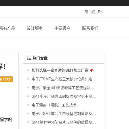
简
繁
En
所有产品
设计服务
主要客户
联系我们
热门文章
异！
如何选择一家合适的SMT加工厂家
电子厂SMT生产线三大核心设备！难得一见的SMT制程关键工艺视频！
2787
电子厂最全面DIP波峰焊工艺流程及波峰焊接的缺陷不良原因分析 !
SMT电子厂锡膏印刷标准及常见不良分析汇总
电子灌封（灌胶）工艺技术
电子厂SMT车间生产设备控制策略及对环境的要求|干货分享
业需求的
SMT制程中预防贴片元器件的破损及撞件