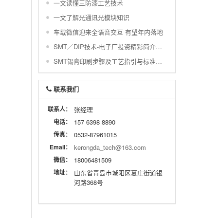
一文读懂三防漆工艺技术
一文了解光通讯光模块知识
车载微信迎来全语音交互 有望年内落地
SMT／DIP技术-电子厂投资精彩简介与配置图示
SMT锡膏印刷步骤及工艺指引与标准及常不良
联系我们
联系人：
张经理
电话：
157 6398 8890
传真：
0532-87961015
Email：
kerongda_tech@163.com
微信：
18006481509
地址：
山东省青岛市城阳区夏庄街道银
河路368号