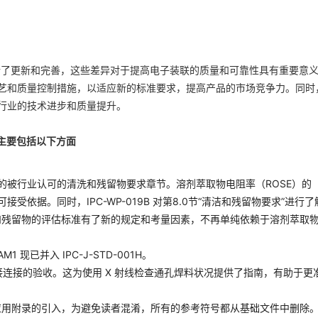
 在多个方面进行了更新和完善，这些差异对于提高电子装联的质量和可靠性具有重要意
艺和质量控制措施，以适应新的标准要求，提高产品的市场竞争力。同时
行业的技术进步和质量提升。
更新主要包括以下方面
新的被行业认可的清洗和残留物要求章节。溶剂萃取物电阻率（ROSE）的
的可接受依据。同时，IPC-WP-019B 对第8.0节“清洁和残留物要求”进行
和残留物的评估标准有了新的规定和考量因素，不再单纯依赖于溶剂萃取
-AM1 现已并入 IPC-J-STD-001H。
焊接连接的验收。这为使用 X 射线检查通孔焊料状况提供了指南，有助于更
应用附录的引入，为避免读者混淆，所有的参考符号都从基础文件中删除