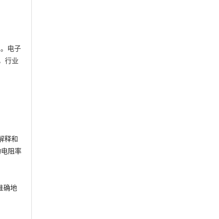
义。电子
，行业
了解释和
物电阻率
准确地
。