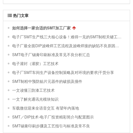
热门文章
如何选择一家合适的SMT加工厂家
电子厂SMT生产线三大核心设备！难得一见的SMT制程关键工艺视频！
电子厂最全面DIP波峰焊工艺流程及波峰焊接的缺陷不良原因分析 !
SMT电子厂锡膏印刷标准及常见不良分析汇总
电子灌封（灌胶）工艺技术
电子厂SMT车间生产设备控制策略及对环境的要求|干货分享
SMT制程中预防贴片元器件的破损及撞件
一文读懂三防漆工艺技术
一文了解光通讯光模块知识
车载微信迎来全语音交互 有望年内落地
SMT／DIP技术-电子厂投资精彩简介与配置图示
SMT锡膏印刷步骤及工艺指引与标准及常不良