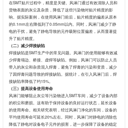
在SMT贴片过程中，精度是关键。风淋门通过有效清除人员和
货物表面的灰尘及杂质，降低了这些污染物对贴片精度的影
响。据实际案例，在使用风淋门前后，贴片精度的偏差从原本
的0.1mm左右降低到了0.05mm以内。同时，风淋门减少了静
电的干扰，避免了静电导致的元件吸附位置偏差，从而显著提
升了贴片精度。
（二）减少焊接缺陷
焊接缺陷是SMT生产中的常见问题。风淋门的使用能够有效减
少焊膏塌边、桥接、虚焊等缺陷。例如，风淋门可以防止人员
带入的灰尘和杂质混入焊膏，避免了焊膏的污染和变质，减少
了因焊膏问题导致的焊接缺陷。据统计，在引入风淋门后，焊
接缺陷率降低了约15%。
（三）提高设备使用寿命
风淋门能够阻止灰尘等污染物进入SMT车间，减少了设备内部
的积尘和磨损。这有助于保持设备的良好运行状态，延长设备
的使用寿命。相关研究表明，经过风淋门净化的车间，设备的
平均使用寿命可延长20%左右。同时，风淋门对静电的消除也
降低了静电对设备电子元件的损害，进一步保障了设备的稳定