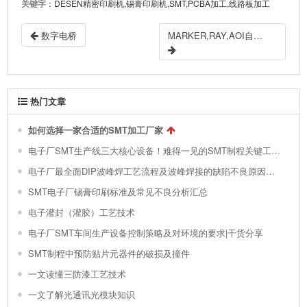
关键字
：DESEN精密印刷机,锡膏印刷机,SMT,PCBA加工,线路板加工
数字电桥
MARKER,RAY,AOI自动检测仪
热门文章
如何选择一家合适的SMT加工厂家
电子厂SMT生产线三大核心设备！难得一见的SMT制程关键工艺视频！
电子厂最全面DIP波峰焊工艺流程及波峰焊接的缺陷不良原因分析 !
SMT电子厂锡膏印刷标准及常见不良分析汇总
电子灌封（灌胶）工艺技术
电子厂SMT车间生产设备控制策略及对环境的要求|干货分享
SMT制程中预防贴片元器件的破损及撞件
一文读懂三防漆工艺技术
一文了解光通讯光模块知识