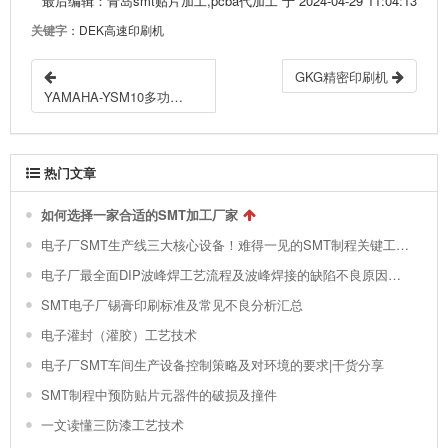
最后编辑：青岛smt贴片加工,pcba代加工 于 2024-04-29 11:04:13
关键字
：DEK高速印刷机
GKG精密印刷机
YAMAHA-YSM10多功能贴片机
热门文章
如何选择一家合适的SMT加工厂家
电子厂SMT生产线三大核心设备！难得一见的SMT制程关键工艺视频！
电子厂最全面DIP波峰焊工艺流程及波峰焊接的缺陷不良原因分析 !
SMT电子厂锡膏印刷标准及常见不良分析汇总
电子灌封（灌胶）工艺技术
电子厂SMT车间生产设备控制策略及对环境的要求|干货分享
SMT制程中预防贴片元器件的破损及撞件
一文读懂三防漆工艺技术