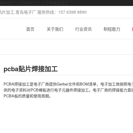
mt贴片加工,山东贴片加工,山东电路板加工
加工,青岛电子厂 服务热线：157 6398 8890
首页
关于我们
行业资讯
制程能力
pcba贴片焊接加工
PCBA焊接加工是电子厂商提供Gerber文件和BOM清单，电子加工商按照电
供的电子资料对PCB裸板进行电子元器件焊接加工。电子厂商的焊接能力直
PCBA板的质量和使用周期。