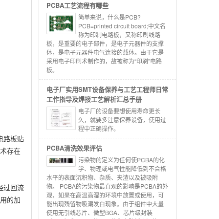
PCBA工艺流程有哪些
简单来说，什么是PCB?
PCB=printed circuit board;中文名
称为印制电路板，又称印刷线路
板，是重要的电子部件，是电子元器件的支撑
体，是电子元器件电气连接的载体。由于它是
采用电子印刷术制作的，故被称为“印刷”电路
板。
电子厂实用SMT设备保养与工艺工程师日常
工作指导及焊接工艺解析汇总手册
电子厂的设备要想使用寿命更长
久，就要多注意保养设备，使用过
程中正确操作。
电路板贴
PCBA清洗效果评估
技术存在
污染物的定义为任何使PCBA的化
学、物理或电气性能降低到不合格
水平的表面沉积物、杂质、夹渣以及被吸附
物。 PCBA的污染物最直观的影响是PCBA的外
经过回流
观，如果在高温高湿的环境中放置或使用，可
常用的加
能出现残留物吸潮发白现象。由于组件中大量
使用无引线芯片、微型BGA、芯片级封装