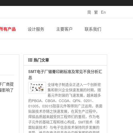
简
繁
En
所有产品
设计服务
主要客户
联系我们
热门文章
SMT电子厂锡膏印刷标准及常见不良分析汇
总
子厂商提
全球电子制造业正进入一个创新密
接影响了
集和新兴企业快速发展的时期，随
着元件封装的飞速发展，越来越多
的PBGA、CBGA、CCGA、QFN、0201、
01005，03015阻容元件等得到广泛运用，表面
贴装技术亦随之快速发展，在其生产过程中，
焊接品质越来越受到工程师们的重视，作为电
子元件的基础工程和核心构成，SMT技术（表
面贴装技术）与电子信息技术保持同步发展的
态势，并且在电子信息产业中所发挥的作用越