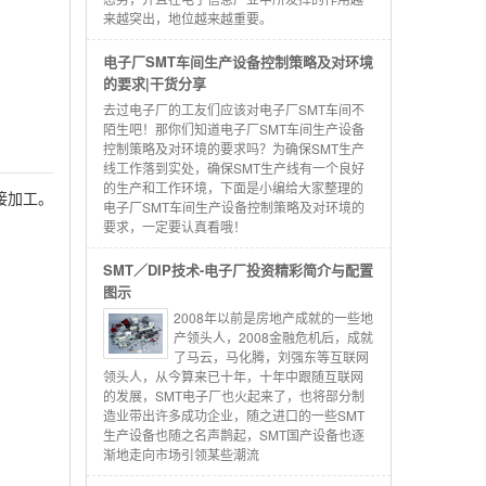
来越突出，地位越来越重要。
电子厂SMT车间生产设备控制策略及对环境
的要求|干货分享
去过电子厂的工友们应该对电子厂SMT车间不
陌生吧！那你们知道电子厂SMT车间生产设备
控制策略及对环境的要求吗？为确保SMT生产
线工作落到实处，确保SMT生产线有一个良好
的生产和工作环境，下面是小编给大家整理的
接加工。
电子厂SMT车间生产设备控制策略及对环境的
要求，一定要认真看哦！
SMT／DIP技术-电子厂投资精彩简介与配置
图示
2008年以前是房地产成就的一些地
产领头人，2008金融危机后，成就
了马云，马化腾，刘强东等互联网
领头人，从今算来已十年，十年中跟随互联网
的发展，SMT电子厂也火起来了，也将部分制
造业带出许多成功企业，随之进口的一些SMT
生产设备也随之名声鹊起，SMT国产设备也逐
渐地走向市场引领某些潮流