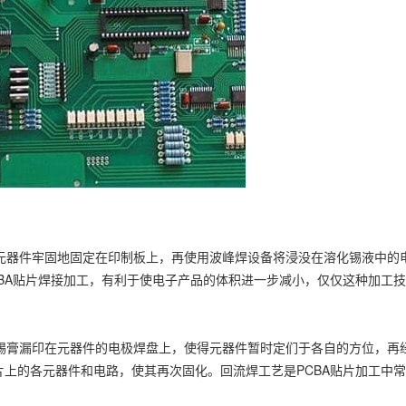
子元器件牢固地固定在印制板上，再使用波峰焊设备将浸没在溶化锡液中的
BA贴片焊接加工，有利于使电子产品的体积进一步减小，仅仅这种加工
焊锡膏漏印在元器件的电极焊盘上，使得元器件暂时定们于各自的方位，再
上的各元器件和电路，使其再次固化。回流焊工艺是PCBA贴片加工中