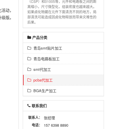
（CSP）和01005等，元件和电路板之间的距
离缩小，尺寸微型化，组装密度也越来越大。
化活动，
如果卤化物藏在元件下面清洗不到的地方，局
升级版。
部清洗可能造成因卤化物释放而带来灾难性的
后果。
产品分类
青岛smt贴片加工
青岛电路板加工
smt代加工
pcba代加工
BGA生产加工
联系我们
联系人：
张经理
电话：
157 6398 8890