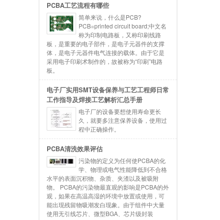
PCBA工艺流程有哪些
简单来说，什么是PCB?
PCB=printed circuit board;中文名
称为印制电路板，又称印刷线路
板，是重要的电子部件，是电子元器件的支撑
体，是电子元器件电气连接的载体。由于它是
采用电子印刷术制作的，故被称为“印刷”电路
板。
电子厂实用SMT设备保养与工艺工程师日常
工作指导及焊接工艺解析汇总手册
电子厂的设备要想使用寿命更长
久，就要多注意保养设备，使用过
程中正确操作。
PCBA清洗效果评估
污染物的定义为任何使PCBA的化
学、物理或电气性能降低到不合格
水平的表面沉积物、杂质、夹渣以及被吸附
物。 PCBA的污染物最直观的影响是PCBA的外
观，如果在高温高湿的环境中放置或使用，可
能出现残留物吸潮发白现象。由于组件中大量
使用无引线芯片、微型BGA、芯片级封装