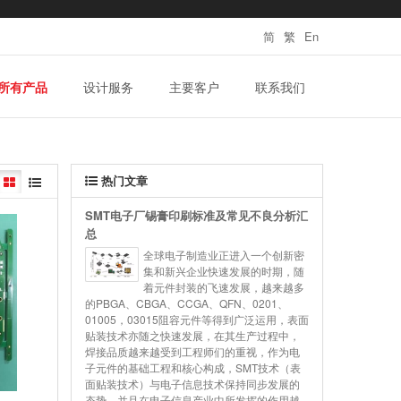
简
繁
En
所有产品
设计服务
主要客户
联系我们
热门文章
SMT电子厂锡膏印刷标准及常见不良分析汇
总
全球电子制造业正进入一个创新密
集和新兴企业快速发展的时期，随
着元件封装的飞速发展，越来越多
的PBGA、CBGA、CCGA、QFN、0201、
01005，03015阻容元件等得到广泛运用，表面
贴装技术亦随之快速发展，在其生产过程中，
焊接品质越来越受到工程师们的重视，作为电
子元件的基础工程和核心构成，SMT技术（表
面贴装技术）与电子信息技术保持同步发展的
态势，并且在电子信息产业中所发挥的作用越