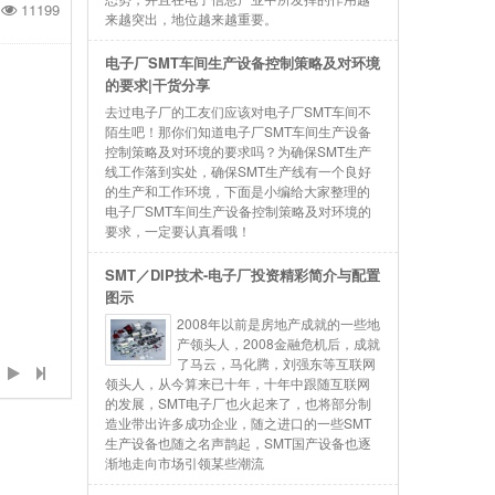
11199
来越突出，地位越来越重要。
电子厂SMT车间生产设备控制策略及对环境
的要求|干货分享
去过电子厂的工友们应该对电子厂SMT车间不
陌生吧！那你们知道电子厂SMT车间生产设备
控制策略及对环境的要求吗？为确保SMT生产
线工作落到实处，确保SMT生产线有一个良好
的生产和工作环境，下面是小编给大家整理的
电子厂SMT车间生产设备控制策略及对环境的
要求，一定要认真看哦！
SMT／DIP技术-电子厂投资精彩简介与配置
图示
2008年以前是房地产成就的一些地
产领头人，2008金融危机后，成就
了马云，马化腾，刘强东等互联网
领头人，从今算来已十年，十年中跟随互联网
的发展，SMT电子厂也火起来了，也将部分制
造业带出许多成功企业，随之进口的一些SMT
生产设备也随之名声鹊起，SMT国产设备也逐
渐地走向市场引领某些潮流