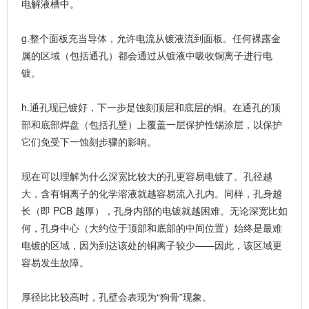
电解液槽中。
g.整个面板充当导体，允许电流从镀液流到面板。任何裸露金
属的区域（包括通孔）都会通过从镀液中吸收铜离子进行电
镀。
h.通孔现已镀好，下一步是蚀刻顶层和底层的铜。在通孔的顶
部和底部焊盘（包括孔壁）上覆盖一层保护性锡涂层，以保护
它们免受下一蚀刻步骤的影响。
现在可以理解为什么深宽比较大的孔更容易电镀了。孔径越
大，含有铜离子的化学溶液就越容易流入孔内。同样，孔身越
长（即 PCB 越厚），孔身内部的电镀就越困难。无论深宽比如
何，孔身中心（大约位于顶部和底部的中间位置）始终是最难
电镀的区域，因为到达该处的铜离子较少——因此，该区域更
容易发生故障。
厚径比比较高时，孔壁会表现为“狗骨”现象。