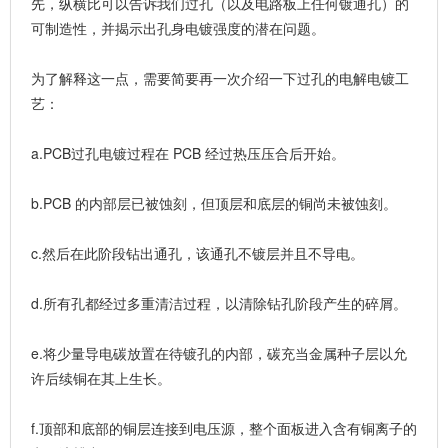
先，纵横比可以告诉我们过孔（以及电路板上任何镀通孔）的
可制造性，并揭示出孔身电镀强度的潜在问题。
为了解释这一点，需要简要再一次介绍一下过孔的电解电镀工
艺：
a.PCB过孔电镀过程在 PCB 经过热压压合后开始。
b.PCB 的内部层已被蚀刻，但顶层和底层的铜尚未被蚀刻。
c.然后在此阶段钻出通孔，该通孔不镀层并且不导电。
d.所有孔都经过多重清洁过程，以清除钻孔阶段产生的碎屑。
e.将少量导电碳放置在待镀孔的内部，碳充当
金属种子层
以允
许后续铜在其上生长。
f.顶部和底部的铜层连接到电压源，整个面板进入含有铜离子的