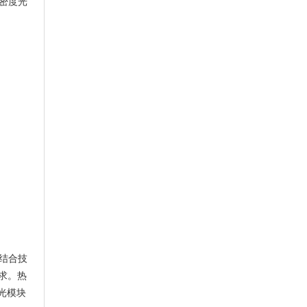
高密度光
硬结合技
求。热
光模块