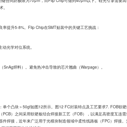
ond的键合间距极限为70μm，而Flip Chip可做到40μm以下。硅光引擎需要
技术。
率提升5-8%。Flip Chip在SMT贴装中的关键工艺挑战：
采用主动光学对位系统。
±5℃（SnAg焊料）。避免热冲击导致的芯片翘曲（Warpage）。
：单个凸块＞50gf如图12所示。图12 FC封装特点及工艺要求7. FOB软
（PCB）之间采用软硬板结合焊接新工艺（FOB），以满足高密度互连需
器件焊接，近年来广泛用于光模块制造领域中柔性线路板（FPC）焊接。