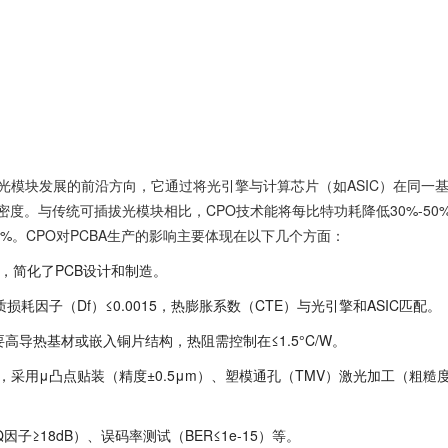
术是光模块发展的前沿方向，它通过将光引擎与计算芯片（如ASIC）在同一
度。与传统可插拔光模块相比，CPO技术能将每比特功耗降低30%-50
%。CPO对PCBA生产的影响主要体现在以下几个方面：
2层，简化了PCB设计和制造。
质损耗因子（Df）≤0.0015，热膨胀系数（CTE）与光引擎和ASIC匹配。
需要高导热基材或嵌入铜片结构，热阻需控制在≤1.5°C/W。
室完成，采用μ凸点贴装（精度±0.5μm）、塑模通孔（TMV）激光加工（粗糙
子≥18dB）、误码率测试（BER≤1e-15）等。