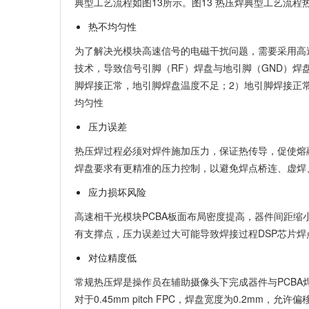
典型工艺流程如图13所示。图13 热压焊典型工艺流
热不均匀性
为了解决光模块高速信号的电磁干扰问题，需要采用高
技术，导致信号引脚（RF）焊盘与地引脚（GND）焊
脚焊接正常，地引脚焊盘温度不足；2）地引脚焊接正常
均匀性
压力误差
热压焊过程必须对焊件施加压力，保证热传导，促使熔融
焊盘要求有更精准的压力控制，以避免焊点桥连、虚焊
应力损坏风险
高速相干光模块PCBA板面布局密度提高，器件间距缩小，
有支撑点，压力误差过大可能导致焊接过程DSP芯片焊
对位精度低
常规热压焊是操作员在辅助摄像头下完成器件与PCBA焊盘
对于0.45mm pitch FPC，焊盘宽度为0.2mm，