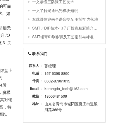
一文读懂三防漆工艺技术
的可靠
一文了解光通讯光模块知识
求。如
车载微信迎来全语音交互 有望年内落地
等超细元
SMT／DIP技术-电子厂投资精彩简介与配置图示
I/O
SMT锡膏印刷步骤及工艺指引与标准及常不良
图3
关
联系我们
联系人：
张经理
保焊盘上
电话：
157 6398 8890
约
传真：
0532-87961015
4所
Email：
kerongda_tech@163.com
g，脱模
微信：
18006481509
低其对锡
地址：
山东省青岛市城阳区夏庄街道银
极高，特
河路368号
面以