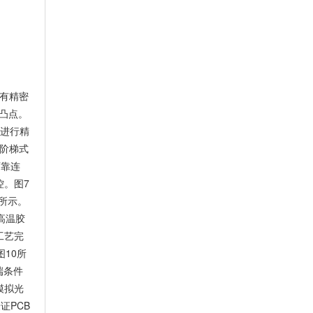
机有精密
凸点。
性进行精
用阶梯式
可靠连
控。图7
8所示。
高温胶
工艺完
10所
端条件
模拟光
证PCB