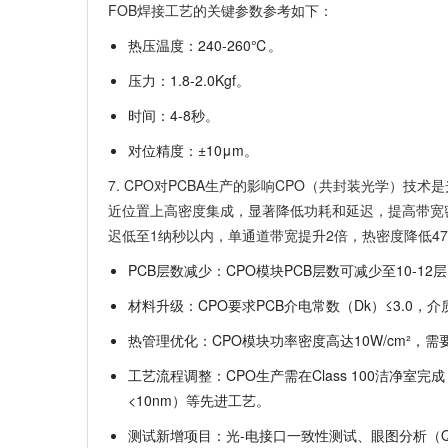
FOB焊接工艺的关键参数参考如下：
热压温度：240-260℃。
压力：1.8-2.0Kgf。
时间：4-8秒。
对位精度：±10μm。
7. CPO对PCBA生产的影响CPO（共封装光学）技
近位置上高密度集成，显著降低功耗和延迟，提高带宽密
迟低至1纳秒以内，单通道带宽提升2倍，热密度降低47
PCB层数减少
：CPO模块PCB层数可减少至10-1
材料升级
：CPO要求PCB介电常数（Dk）≤3.0，介
热管理优化
：CPO模块功率密度高达10W/cm²，
工艺流程调整
：CPO生产需在Class 100洁净
<10nm）等先进工艺。
测试新增项目
：光-电接口一致性测试、眼图分析（Q因