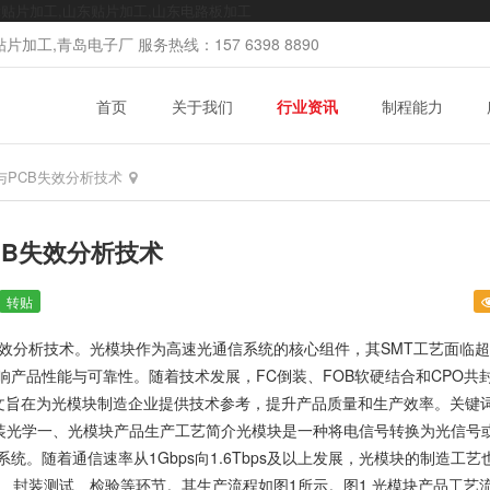
mt贴片加工,山东贴片加工,山东电路板加工
加工,青岛电子厂 服务热线：157 6398 8890
首页
关于我们
行业资讯
制程能力
与PCB失效分析技术
CB失效分析技术
转贴
失效分析技术。光模块作为高速光通信系统的核心组件，其SMT工艺面临
响产品性能与可靠性。随着技术发展，
FC倒装
、FOB软硬结合和CPO共
本文旨在为光模块制造企业提供技术参考，提升产品质量和生产效率。
关键
装光学
一、光模块产品生产工艺简介光模块是一种将电信号转换为光信号
。随着通信速率从1Gbps向1.6Tbps及以上发展，光模块的制造工艺
装、封装测试、检验等环节。其生产流程如图1所示。图1 光模块产品工艺