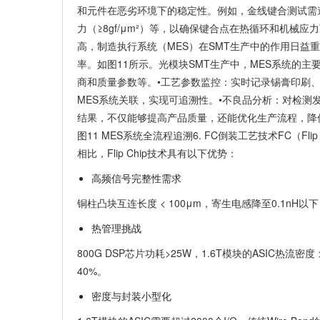
和元件在恶劣环境下的稳定性。
例如，金线键合测试需遵循
力（≥8gf/μm²）等，以确保键合点在热循环和机械应
高，制造执行系统（MES）在SMT生产中的作用日益
率。如图11所示。光模块SMT生产中，MES系统的主
商和质量参数等。
•
工艺参数监控
：实时记录锡膏印刷
MES系统关联，实现可追溯性。
•
不良品分析
：对检测
结果，不仅能够提高产品质量，还能优化生产流程，降
图11 MES系统全流程追溯6. FC倒装工艺技术FC（Fl
相比，Flip Chip技术具有以下优势：
高频信号完整性需求
铜柱凸块互连长度 < 100μm，寄生电感降至0.1nH
热管理挑战
800G DSP芯片功耗>25W，1.6T模块的ASIC热流密度 
40%。
密度与封装小型化