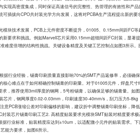
内实现高密度集成，同时保证高速信号的完整性、热管理的有效性和产品
可插拔向CPO共封装光学方向发展，这将对PCBA生产流程提出新的要
模块技术发展，PCB上元件密度不断提升，01005、0.15mm间距FC
要求和挑战。例如Marvell芯片采用0.15mm超细间距FC封装，显著提升
对准难度倍增的结构性挑战。关键设备精度及关键工艺控制点如图3所示。
根据行业经验，锡膏印刷质量直接影响70%的SMT产品返修率，必须确
的核心难点在于如何精确控制锡膏的印刷量。对于
01005元件
，焊盘尺寸
6的要求，推荐使用3mil厚度的钢网，5号粉锡膏，以确保足够的锡膏量。如图
片，钢网厚度0.02-0.03mm，印刷速度30-40mm/s，刮刀压力5-8k
中，要注意PCB涨缩公差对印刷偏移的影响，建议折中调整锡膏印刷坐标，降
C封装芯片锡膏印刷工艺2. 高精度贴装要求光模块SMT贴装对精度要求
封装。根据行业标准，贴装精度应达到±10um，以适配微小元件的贴装需求。下
设备工艺能力要求，如图6所示。