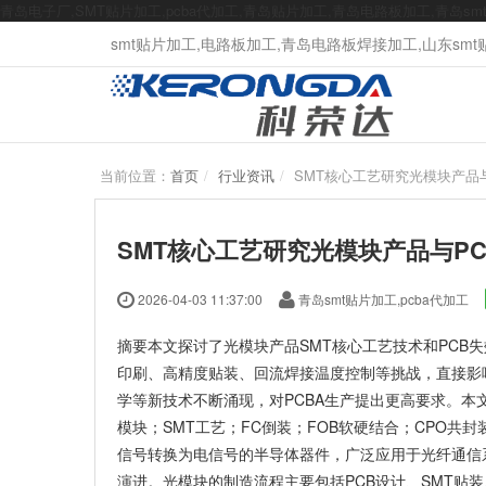
青岛电子厂,SMT贴片加工,pcba代加工,青岛贴片加工,青岛电路板加工,青岛s
smt贴片加工,电路板加工,青岛电路板焊接加工,山东smt贴片
当前位置：
首页
行业资讯
SMT核心工艺研究光模块产品
SMT核心工艺研究光模块产品与P
2026-04-03 11:37:00
青岛smt贴片加工,pcba代加工
摘要本文探讨了光模块产品SMT核心工艺技术和PCB
印刷、高精度贴装、回流焊接温度控制等挑战，直接影
学等新技术不断涌现，对PCBA生产提出更高要求。
模块；SMT工艺；FC倒装；FOB软硬结合；
CPO共封
信号转换为电信号的半导体器件，广泛应用于光纤通信系统
演进。光模块的制造流程主要包括PCB设计、SMT贴