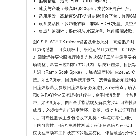
贴装精度：最高±5µm （10µm@3σ）。
速度与产能：
最高96,000cph，支持SiP混合生产。
适用场景
：
高精度SMT/先进封装混合平台，兼顾S
设备灵活性：
多功能双轨、兼容JEDEC托盘、真空
集成与追溯性
：
提供裸芯片级追溯、智能吸嘴读取
图6
SIPLACE TX micron设备及参数
此外，高速贴片时，
压力传感器，可实现极小、极稳定的压力控制（0.1N
3. 回流焊接要求回流焊接是光模块SMT工艺中最重
确调整，温差应控制在±3℃以内，以防止虚焊、桥接等问题。
升温（Ramp-Soak-Spike），峰值温度控制在24
接。如图7所示。回流焊接开氮气，残氧含量必须控制在
回流焊接温度参数
回流焊接后
必须进行X-ray检查，确
图8 X-RAY检查回流焊接过程中，
金手指污染
是一个常
带。如图9所示。图9 金手指沾锡及解决方法4. 可靠
成后，必须抽样进行温度循环、跌落、振动测试等可靠性
示。可靠性测试主要包括以下几类：
•
焊点可靠性测试
：
下的可靠性。
•
信号完整性测试
：验证高速信号在PCB
模块在高功率工作状态下的温度变化，评估散热设计和