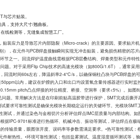
MT与芯片贴装。
治具，支持大尺寸/翘曲板。
、在线检测等，无缝集成智慧工厂。
贴装应力是导致芯片内部隐裂（Micro-crack）的主要原因。要求贴片
级别），在元件与PCB焊盘接触瞬间实现无冲击贴装，避免损伤精密的芯片
要的环节之一。回流焊炉温度曲线需根据PCB层叠结构、焊膏类型和元件特
对于采用Flip Chip技术的高速光模块（如800G/1.6T），通常采
5±5℃，回流时间60s左右，降温斜率2-4℃/s，以确保铜柱凸块与PCB焊盘的
50ppm以内，建议在炉膛的入口和出口均设置氧含量传感器进行实时监
认0.15mm pitch凸点焊接的对位精度、桥接、空洞率（要求<5%）。如图
见问题。常用解决方法是在印刷前贴高温胶带进行保护，SMT完成后撕开
性测试要求可靠性测试是确保光模块长期稳定运行的关键环节。光模块SMT
测试，并通过染色与金相切片分析评估焊点IMC层质量与内部结构。如图
根据IPC-9701标准进行热循环、机械冲击、振动等测试，评估焊点在极
上的传输质量，眼图张开度、误码率等参数需满足要求。
•
热可靠性测试
：
元件耐热性。
•
环境可靠性测试
：包括盐雾测试、温度湿度循环测试等，验