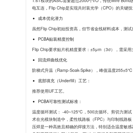
1.6T模块的ASIC需要超过2000个I/O，传统Wire B
电互连，Flip Chip是实现共封装光学（CPO）的关键
成本优化潜力
虽然Flip Chip初始投资高，但节省金线材料成本，测试良
PCBA贴装精度控制
Flip Chip要求贴片机精度要求：±5μm（3σ），需
回流焊曲线优化
阶梯式升温（Ramp-Soak-Spike），峰值温度255
底部填充（Underfill）工艺：
推荐使用UF工艺。
PCBA可靠性测试标准：
温度循环测试： -40~125℃，500次循环。剪切力测试
术在光模块制造中，柔性线路板（FPC）与印制线路板
压焊是一种高效且精确的焊接方法，特别适合温度敏感