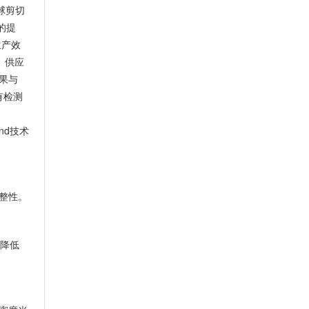
合球剪切
的提
生产效
、供应
结果与
有检测
nd技术
完整性。
d降低