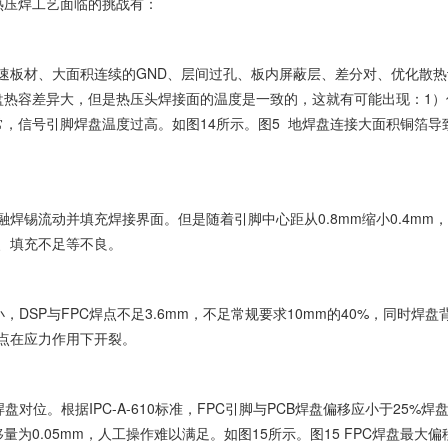
程热压焊工艺面临的挑战有：
速板材、大面积连续的GND、层间过孔、板内屏蔽层、差分对、优化散热
盘热容差异大，但是热压头焊接面的温度是一致的，这就有可能出现：1）
，信号引脚焊盘温度过高。如图14所示。图5 地焊盘连接大面积铜箔导
焊锡流动并填充焊接界面。但是随着引脚中心距从0.8mm缩小0.4mm
、填充不足等不良。
DSP与FPC焊点不足3.6mm，不足常规要求10mm的40%，同时焊盘
点在应力作用下开裂。
对位。根据IPC-A-610标准，FPC引脚与PCB焊盘偏移应小于25%焊
允许偏移量为0.05mm，人工操作难以满足。如图15所示。图15 FPC焊盘最大偏