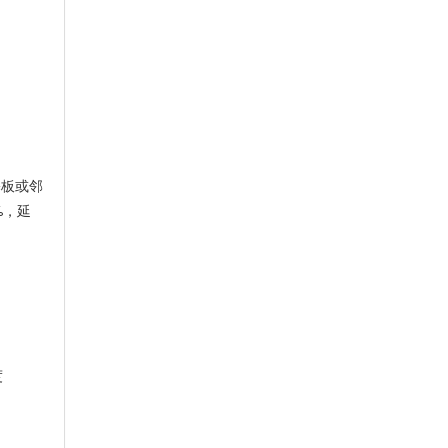
基板或邻
%，延
度