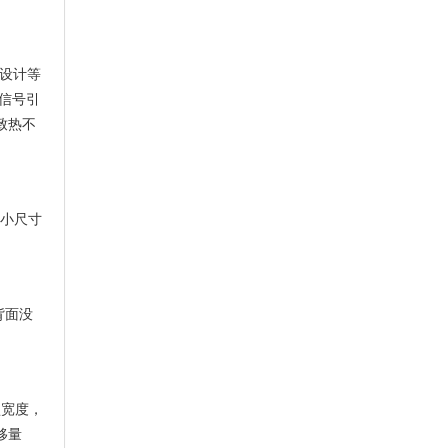
设计等
信号引
致热不
，小尺寸
背面没
盘宽度，
移量