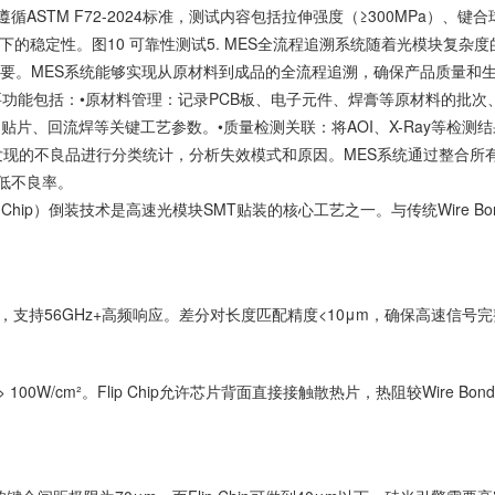
ASTM F72-2024标准，测试内容包括拉伸强度（≥300MPa）、键
力下的稳定性。图10 可靠性测试5. MES全流程追溯系统随着光模块复杂度
重要。MES系统能够实现从原材料到成品的全流程追溯，确保产品质量和
要功能包括：
•
原材料管理
：记录PCB板、电子元件、焊膏等原材料的批次
、贴片、回流焊等关键工艺参数。
•
质量检测关联
：将AOI、X-Ray等检测
发现的不良品进行分类统计，分析失效模式和原因。
MES系统通过整合所
低不良率。
ip Chip）倒装技术是高速光模块SMT贴装的核心工艺之一。与传统Wire Bo
以下，支持56GHz+高频响应。差分对长度匹配精度<10μm，确保高速信号
> 100W/cm²。Flip Chip允许芯片背面直接接触散热片，热阻较Wire Bon