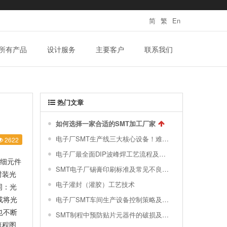
简
繁
En
所有产品
设计服务
主要客户
联系我们
热门文章
如何选择一家合适的SMT加工厂家
电子厂SMT生产线三大核心设备！难得一见的SMT制程关键工艺视频！
2622
电子厂最全面DIP波峰焊工艺流程及波峰焊接的缺陷不良原因分析 !
超细元件
SMT电子厂锡膏印刷标准及常见不良分析汇总
封装光
电子灌封（灌胶）工艺技术
词
：光
或将光
电子厂SMT车间生产设备控制策略及对环境的要求|干货分享
也不断
SMT制程中预防贴片元器件的破损及撞件
流程图