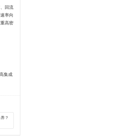
求、回流
块速率向
注重高密
高集成
保养？