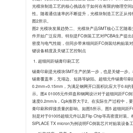
光模块制造工艺的核心挑战在于如何在有限的物理空间
性。随着通信速率的不断提升，光模块制造工艺正从传统
图2所示。
图2 光模块发展趋势二、光模块产品SMT核心工艺随着光
件开始广泛应用。特别是FC倒装工艺对PCBA生产提出的新
密度与电气性能，但同步带来细间距FC倒装结构贴装
键设备精度及关键工艺控制点
超细间距锡膏印刷工艺
锡膏印刷是光模块SMT生产的第一步，也是关键一步。
锡膏覆盖率，无塌边、短路等缺陷。超细元件锡膏印刷
0.2mm×0.15mm，为满足钢网开口面积比应大于0.
示。图4 01005元件焊盘和钢网设计对于超细间距FC倒装芯
速度0.2mm/s，Cpk推荐大于2。在实际生产过程
膏印刷和焊接质量的影响。如图5所示。图5 超细间距F
别是对于01005超细元件以及Flip Chip等高密度
SIPLACE TX micron为例说明FC倒装芯片对贴装